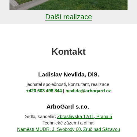
Další realizace
Kontakt
Ladislav Nevlida, DiS.
jednatel společnosti, konzultant, realizace
+420 603 498 844
|
nevlida@arbogard.cz
ArboGard s.r.o.
Sídlo, kancelář:
Zbraslavská
12/11, Praha 5
Technické zázemí a dílna:
Náměstí MUDR. J. Svobody 60, Zruč nad Sázavou