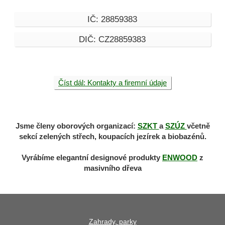
IČ: 28859383
DIČ: CZ28859383
Číst dál: Kontakty a firemní údaje
Jsme členy oborových organizací:
SZKT
a
SZÚZ
včetně
sekcí zelených střech, koupacích jezírek a biobazénů.
Vyrábíme elegantní designové produkty
ENWOOD
z
masivního dřeva
Zahrady, parky