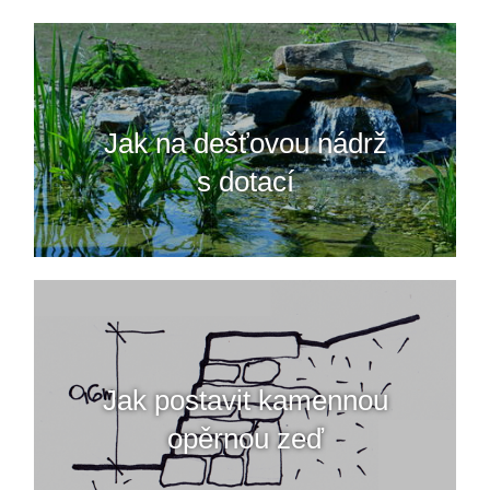
Jak na dešťovou nádrž
s dotací
Jak postavit kamennou
opěrnou zeď