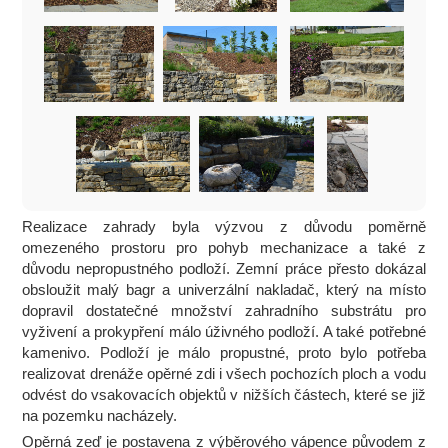
Realizace zahrady byla výzvou z důvodu poměrně
omezeného prostoru pro pohyb mechanizace a také z
důvodu nepropustného podloží. Zemní práce přesto dokázal
obsloužit malý bagr a univerzální nakladač, který na místo
dopravil dostatečné množství zahradního substrátu pro
vyživení a prokypření málo úživného podloží. A také potřebné
kamenivo. Podloží je málo propustné, proto bylo potřeba
realizovat drenáže opěrné zdi i všech pochozích ploch a vodu
odvést do vsakovacích objektů v nižších částech, které se již
na pozemku nacházely.
Opěrná zeď je postavena z výběrového vápence původem z