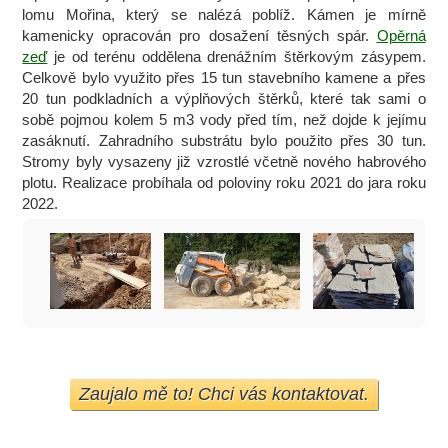
lomu Mořina, který se nalézá poblíž. Kámen je mírně
kamenicky opracován pro dosažení těsných spár.
Opěrná
zeď
je od terénu oddělena drenážním štěrkovým zásypem.
Celkově bylo využito přes 15 tun stavebního kamene a přes
20 tun podkladních a výplňových štěrků, které tak sami o
sobě pojmou kolem 5 m3 vody před tím, než dojde k jejímu
zasáknutí. Zahradního substrátu bylo použito přes 30 tun.
Stromy byly vysazeny již vzrostlé včetně nového habrového
plotu. Realizace probíhala od poloviny roku 2021 do jara roku
2022.
Zaujalo mě to!
Chci vás kontaktovat.