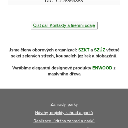
DIČ: CZ28859383
Číst dál: Kontakty a firemní údaje
Jsme členy oborových organizací:
SZKT
a
SZÚZ
včetně
sekcí zelených střech, koupacích jezírek a biobazénů.
Vyrábíme elegantní designové produkty
ENWOOD
z
masivního dřeva
Zahrady, parky
Návrhy, projekty zahrad a parků
Realizace, údržba zahrad a parků