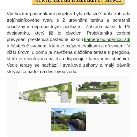
Návrhy zahrad a zahradních staveb
Výchozími podmínkami projektu byla relativně malá zahrada
trojúhelníkového tvaru s 2 úrovněmi terénu a poměrně
soudržným nepropustným podložím. Zahrada náleží k 1/2
dvojdomku, který již je obydlen. Projektantka terénní
převýšení překlenula částečně nízkou
kamennou opěrnou zdí
a částečně svahem, který je osázen trvalkami a dřevinami. V
nižší úrovni u domu je navržena dlážděná terasa s pergolou,
která je orientována na jih a disponuje stahovacím stíněním.
Vedle terasy se nachází i trvalkové záhony a malý trávník
skrývající nádrž na dešťovou vodu.