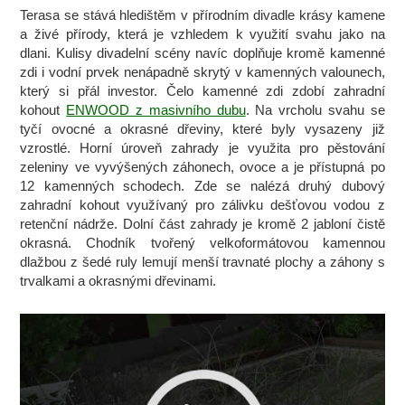
Terasa se stává hledištěm v přírodním divadle krásy kamene
a živé přírody, která je vzhledem k využití svahu jako na
dlani. Kulisy divadelní scény navíc doplňuje kromě kamenné
zdi i vodní prvek nenápadně skrytý v kamenných valounech,
který si přál investor. Čelo kamenné zdi zdobí zahradní
kohout
ENWOOD z masivního dubu
. Na vrcholu svahu se
tyčí ovocné a okrasné dřeviny, které byly vysazeny již
vzrostlé. Horní úroveň zahrady je využita pro pěstování
zeleniny ve vyvýšených záhonech, ovoce a je přístupná po
12 kamenných schodech. Zde se nalézá druhý dubový
zahradní kohout využívaný pro zálivku dešťovou vodou z
retenční nádrže. Dolní část zahrady je kromě 2 jabloní čistě
okrasná. Chodník tvořený velkoformátovou kamennou
dlažbou z šedé ruly lemují menší travnaté plochy a záhony s
trvalkami a okrasnými dřevinami.