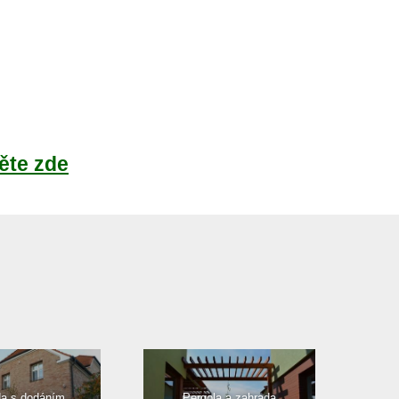
ěte zde
da s dodáním
Pergola a zahrada