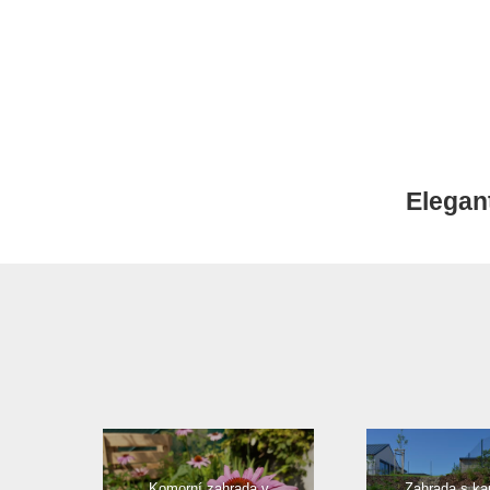
Elegan
Komorní zahrada v
Zahrada s k