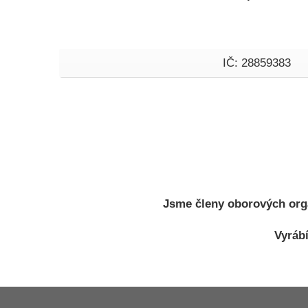
IČ: 28859383
Jsme členy oborových org
Vyráb