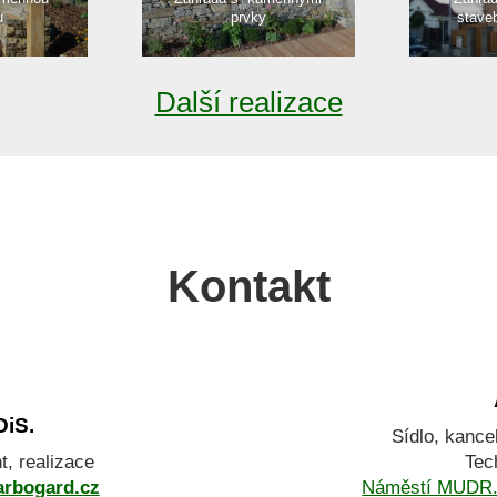
u
prvky
stave
Další realizace
Kontakt
DiS.
Sídlo, kance
nt, realizace
Tec
arbogard.cz
Náměstí MUDR. 