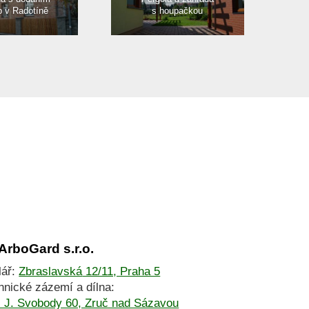
b v Radotíně
s houpačkou
ArboGard s.r.o.
lář:
Zbraslavská
12/11, Praha 5
hnické zázemí a dílna:
J. Svobody 60, Zruč nad Sázavou