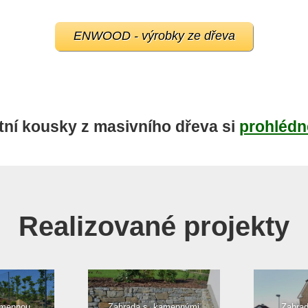
ENWOOD - výrobky ze dřeva
tní kousky z masivního dřeva si
prohlédn
Realizované projekty
amennou
Zahrada s kamennými
Zahra