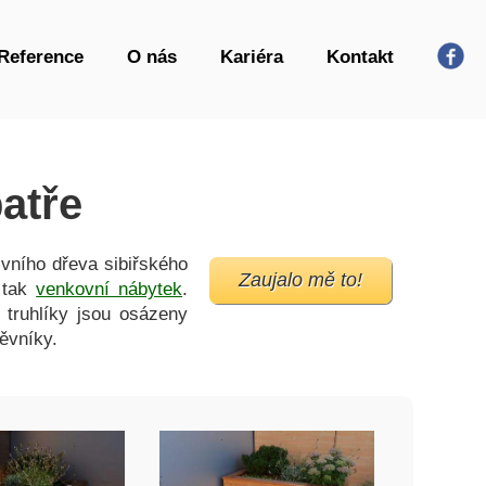
Reference
O nás
Kariéra
Kontakt
patře
ivního dřeva sibiřského
Zaujalo mě to!
 tak
venkovní nábytek
.
 truhlíky jsou osázeny
těvníky.