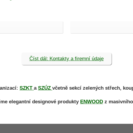
Číst dál: Kontakty a firemní údaje
anizací:
SZKT
a
SZÚZ
včetně sekcí zelených střech, kou
íme elegantní designové produkty
ENWOOD
z masivního