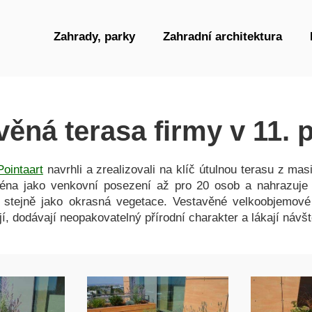
Zahrady, parky
Zahradní architektura
ěná terasa firmy v 11. 
Pointaart
navrhli a zrealizovali na klíč útulnou terasu z mas
ména jako venkovní posezení až pro 20 osob a nahrazuje
 stejně jako okrasná vegetace. Vestavěné velkoobjemové
ují, dodávají neopakovatelný přírodní charakter a lákají návš