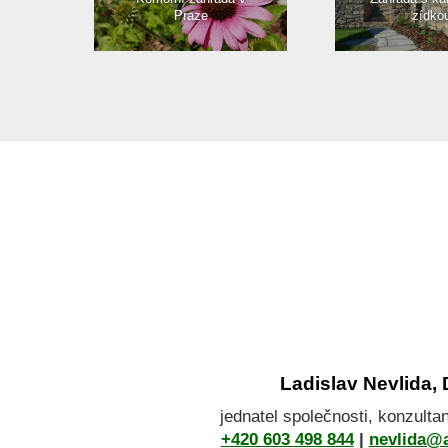
Praze
zídko
Ladislav Nevlida, 
jednatel společnosti, konzulta
+420 603 498 844
|
nevlida@