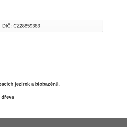
DIČ: CZ28859383
pacích jezírek a biobazénů.
 dřeva