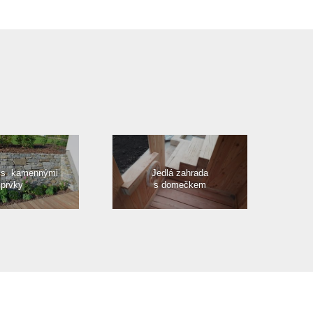
 s kamennými
Jedlá zahrada
prvky
s domečkem