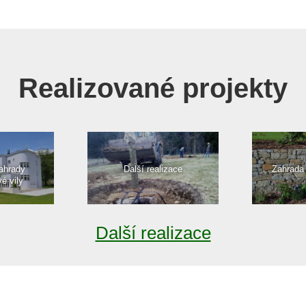
Realizované projekty
ahrady
Další realizace
Zahrada
vé vily
Další realizace