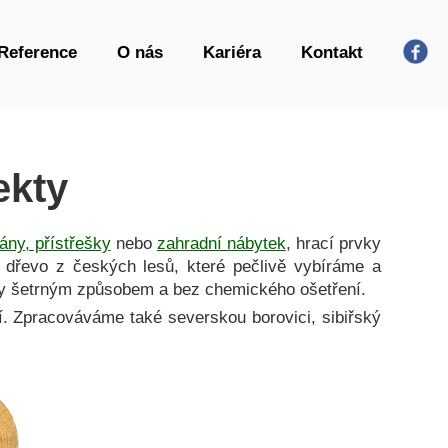
Reference
O nás
Kariéra
Kontakt
ekty
ány, přístřešky
nebo
zahradní nábytek
, hrací prvky
é dřevo z českých lesů, které pečlivě vybíráme a
ky šetrným způsobem a bez chemického ošetření.
í. Zpracováváme také severskou borovici, sibiřský