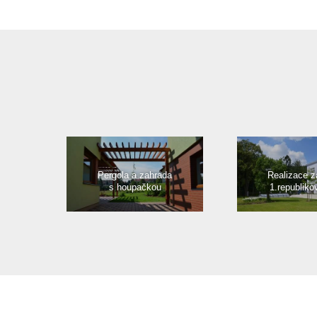
Pergola a zahrada
Realizace z
s houpačkou
1.republiko