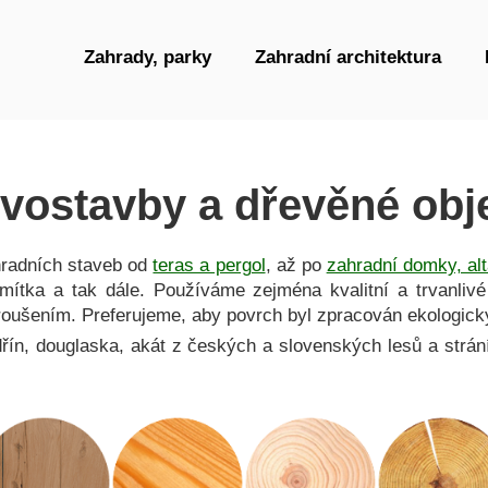
Zahrady, parky
Zahradní architektura
vostavby a dřevěné obj
hradních staveb od
teras a pergol
, až po
zahradní domky, alt
rmítka a tak dále. Používáme zejména kvalitní a trvanliv
oušením. Preferujeme, aby povrch byl zpracován ekologic
řín, douglaska, akát z českých a slovenských lesů a strán