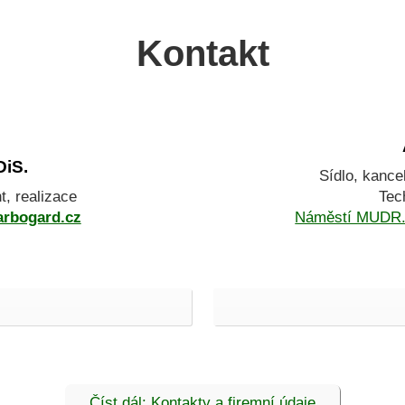
Kontakt
DiS.
Sídlo, kance
nt, realizace
Tec
arbogard.cz
Náměstí MUDR. 
Číst dál: Kontakty a firemní údaje