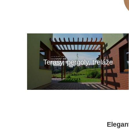
Terasy, pergoly, treláže
Elegan