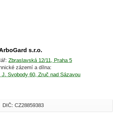
ArboGard s.r.o.
lář:
Zbraslavská
12/11, Praha 5
hnické zázemí a dílna:
J. Svobody 60, Zruč nad Sázavou
DIČ: CZ28859383