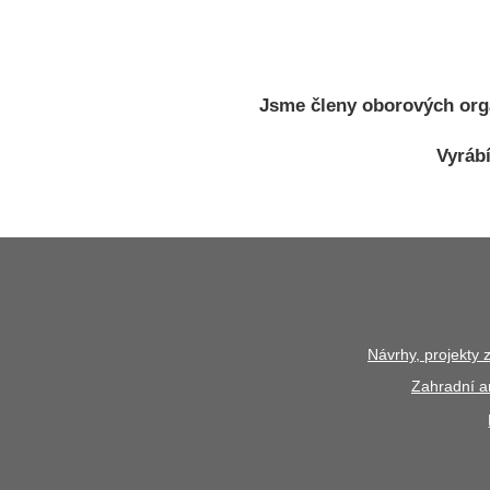
Jsme členy oborových org
Vyráb
Návrhy, projekty 
Zahradní ar