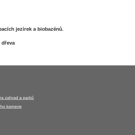
pacích jezírek a biobazénů.
 dřeva
ura zahrad a parků
ního kamene