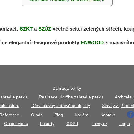
anizací:
SZKT
a
SZÚZ
včetně sekcí zelených střech, kou
íme elegantní designové produkty
ENWOOD
z masivního
Zahrady, parky
zahrad a parků
Realizace, údržba zahrad a parků
Architekt
chitektura
Dřevostavby a dřevěné objekty
Stavby z přírod
Reference
O nás
Blog
Kariéra
Kontakt
Obsah webu
Lokality
GDPR
Firmy.cz
Login