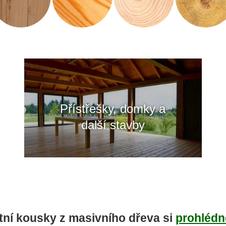
Přístřešky, domky a
další stavby
tní kousky z masivního dřeva si
prohlédn