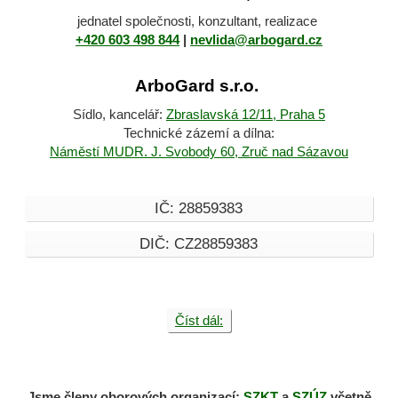
jednatel společnosti, konzultant, realizace
+420 603 498 844
|
nevlida@arbogard.cz
ArboGard s.r.o.
Sídlo, kancelář:
Zbraslavská
12/11, Praha 5
Technické zázemí a dílna:
Náměstí MUDR. J. Svobody 60, Zruč nad Sázavou
IČ: 28859383
DIČ: CZ28859383
Číst dál:
Jsme členy oborových organizací:
SZKT
a
SZÚZ
včetně